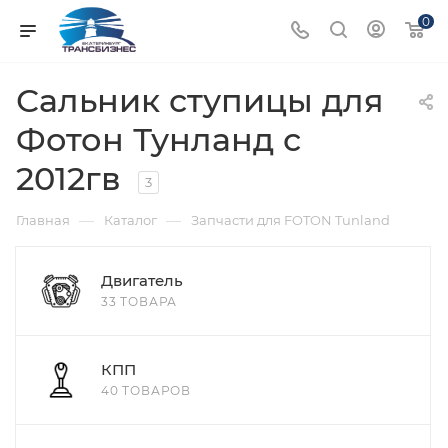
0
Сальник ступицы для
Фотон Тунланд с
2012гв
3
—
—
Главная
Каталог
Запчасти для FOTON Tunland
Двигатель
33 ТОВАРА
КПП
40 ТОВАРОВ