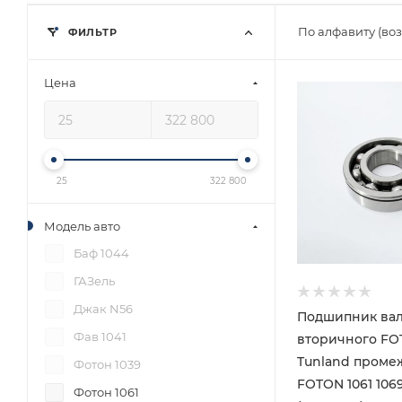
По алфавиту (во
ФИЛЬТР
Цена
25
322 800
Модель авто
Баф 1044
ГАЗель
Джак N56
Подшипник ва
Фав 1041
вторичного F
Tunland проме
Фотон 1039
FOTON 1061 1069
Фотон 1061