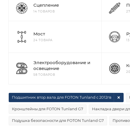
Сцепление
П
14 ТОВАРОВ
2
Мост
Р
24 ТОВАРА
1
Электрооборудование и
К
освещение
2
58 ТОВАРОВ
Подшипник втор.вала для FOTON Tunland с 2012гв
Кронштейны для FOTON Tunland G7
Накладка двери дл
Подушка безопасности для FOTON Tunland G7
Противо