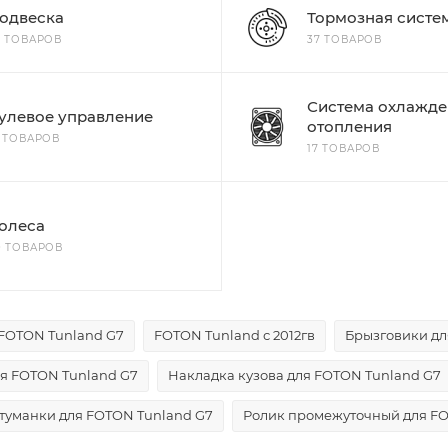
одвеска
Тормозная систе
7 ТОВАРОВ
37 ТОВАРОВ
Система охлажде
улевое управление
отопления
3 ТОВАРОВ
17 ТОВАРОВ
олеса
0 ТОВАРОВ
FOTON Tunland G7
FOTON Tunland с 2012гв
Брызговики дл
я FOTON Tunland G7
Накладка кузова для FOTON Tunland G7
туманки для FOTON Tunland G7
Ролик промежуточный для FO