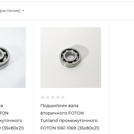
зрастание)
ла
Подшипник вала
OTON
вторичного FOTON
жуточного
Tunland промежуточного
 (35х80х21)
FOTON 1061 1069 (35х80х21)