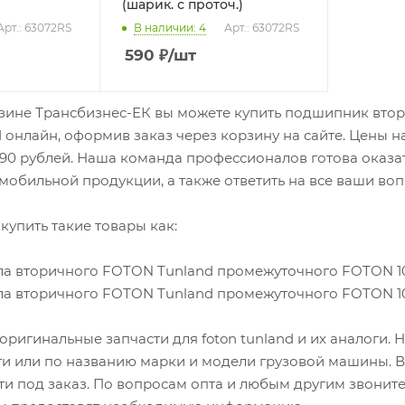
(шарик. с проточ.)
Арт.: 63072RS
В наличии
: 4
Арт.: 63072RS
590
₽
/шт
зине Трансбизнес-ЕК вы можете купить подшипник втор.в
nd онлайн, оформив заказ через корзину на сайте. Цены н
90 рублей. Наша команда профессионалов готова оказа
омобильной продукции, а также ответить на все ваши воп
купить такие товары как:
а вторичного FOTON Tunland промежуточного FOTON 1061 
а вторичного FOTON Tunland промежуточного FOTON 1061 
оригинальные запчасти для foton tunland и их аналоги.
ти или по названию марки и модели грузовой машины. В 
ти под заказ. По вопросам опта и любым другим звоните