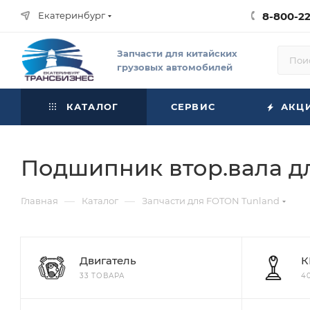
Екатеринбург
8-800-2
Запчасти для китайских
грузовых автомобилей
КАТАЛОГ
СЕРВИС
АКЦ
Подшипник втор.вала дл
—
—
Главная
Каталог
Запчасти для FOTON Tunland
Двигатель
К
33 ТОВАРА
4