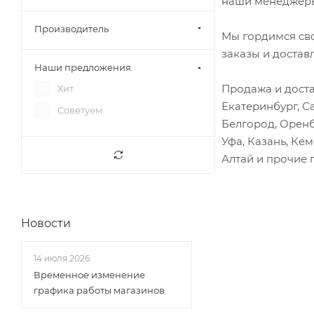
наши менеджеры
Блокировка руля
Болты, гайки
Производитель
Мы гордимся св
Борт кузова
заказы и достав
Наши предложения
Брызговики
Продажа и доста
Хит
Вакуумный усилитель
Екатеринбург, С
Советуем
Вакуумный усилитель
Белгород, Оренб
сцепления
Уфа, Казань, Ке
Вал карданный
Алтай и прочие 
Вал первичный
Вал рулевой
Вал шестерни раздатки
Новости
Вентилятор
14 июля 2026
Вилка сцепления
Временное изменение
Втулки
графика работы магазинов
Выжимной подшипник