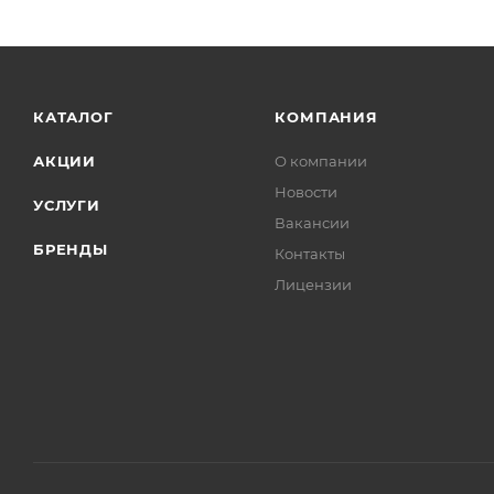
Гайки, шпильки
Главная пара
Глушитель
КАТАЛОГ
КОМПАНИЯ
Горловина топливного бака
Грузовой отсек
АКЦИИ
О компании
Датчик ABS
Новости
УСЛУГИ
Датчик заднего хода
Вакансии
БРЕНДЫ
Контакты
Датчик коленвала
Лицензии
Датчик парктроника
Датчик спидометра
Датчик топливный
Двери
Дефлекторы
Диски сцепления