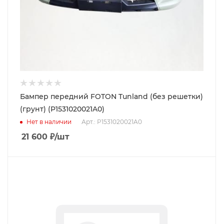
Бампер передний FOTON Tunland (без решетки)
(грунт) (P1531020021A0)
Нет в наличии
Арт.: P1531020021A0
21 600
₽
/шт