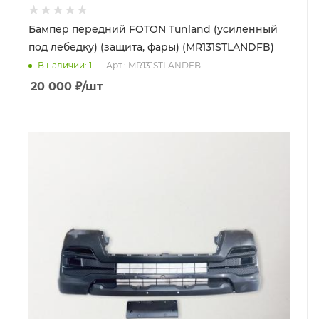
Бампер передний FOTON Tunland (усиленный
под лебедку) (защита, фары) (MR131STLANDFB)
В наличии
: 1
Арт.: MR131STLANDFB
20 000
₽
/шт