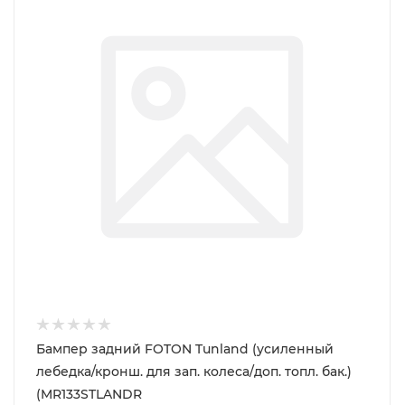
Бампер задний FOTON Tunland (усиленный
лебедка/кронш. для зап. колеса/доп. топл. бак.)
(MR133STLANDR