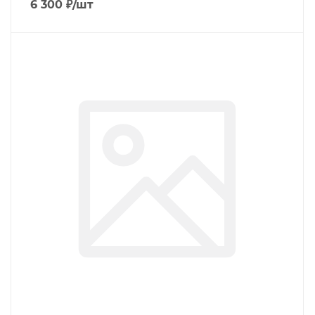
6 300
₽
/шт