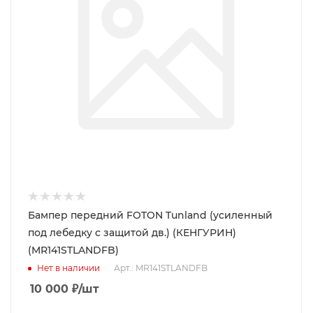
Бампер передний FOTON Tunland (усиленный
под лебедку с защитой дв.) (КЕНГУРИН)
(MR141STLANDFB)
Нет в наличии
Арт.: MR141STLANDFB
10 000
₽
/шт