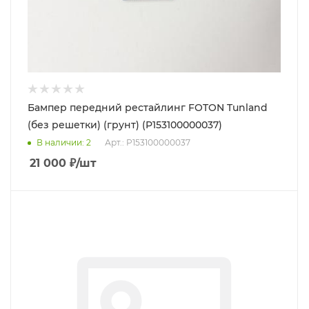
Бампер передний рестайлинг FOTON Tunland
(без решетки) (грунт) (P153100000037)
В наличии
: 2
Арт.: P153100000037
21 000
₽
/шт