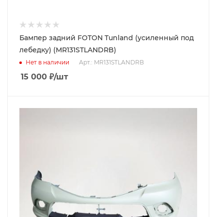
Бампер задний FOTON Tunland (усиленный под
лебедку) (MR131STLANDRB)
Нет в наличии
Арт.: MR131STLANDRB
15 000
₽
/шт