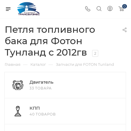
0
Петля топливного
бака для Фотон
Тунланд с 2012гв
2
—
—
Главная
Каталог
Запчасти для FOTON Tunland
Двигатель
33 ТОВАРА
КПП
40 ТОВАРОВ