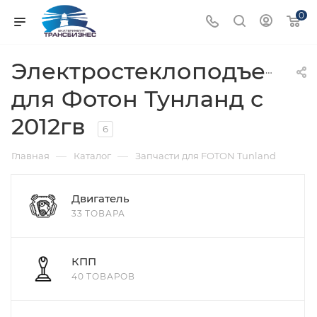
0
Электростеклоподъемни
для Фотон Тунланд с
2012гв
6
—
—
Главная
Каталог
Запчасти для FOTON Tunland
Двигатель
33 ТОВАРА
КПП
40 ТОВАРОВ