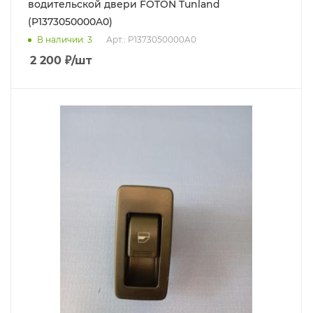
водительской двери FOTON Tunland
(P1373050000A0)
В наличии
: 3
Арт.: P1373050000A0
2 200
₽
/шт