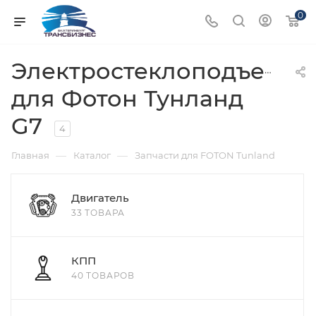
0
Электростеклоподъемни
для Фотон Тунланд
G7
4
—
—
Главная
Каталог
Запчасти для FOTON Tunland
Двигатель
33 ТОВАРА
КПП
40 ТОВАРОВ