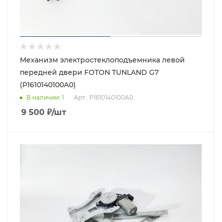
Механизм электростеклоподъемника левой
передней двери FOTON TUNLAND G7
(P1610140100A0)
В наличии
: 1
Арт.: P1610140100A0
9 500
₽
/шт