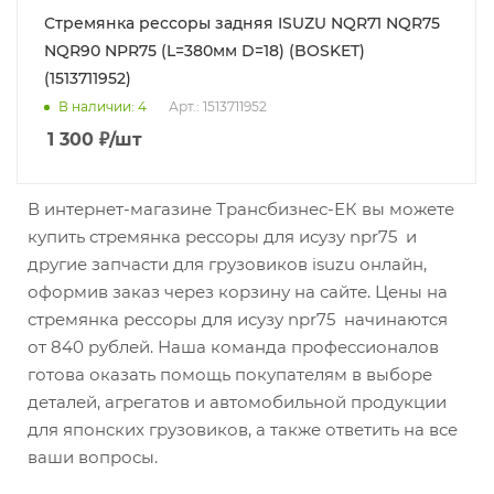
Стремянка рессоры задняя ISUZU NQR71 NQR75
NQR90 NPR75 (L=380мм D=18) (BOSKET)
(1513711952)
В наличии
: 4
Арт.: 1513711952
1 300
₽
/шт
В интернет-магазине Трансбизнес-ЕК вы можете
купить стремянка рессоры для исузу npr75 и
другие запчасти для грузовиков isuzu онлайн,
оформив заказ через корзину на сайте. Цены на
стремянка рессоры для исузу npr75 начинаются
от 840 рублей. Наша команда профессионалов
готова оказать помощь покупателям в выборе
деталей, агрегатов и автомобильной продукции
для японских грузовиков, а также ответить на все
ваши вопросы.