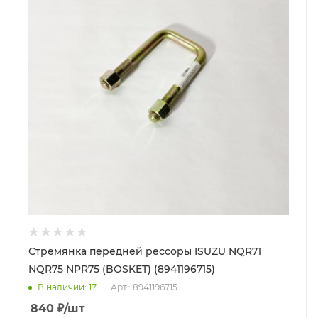
Стремянка передней рессоры ISUZU NQR71
NQR75 NPR75 (BOSKET) (8941196715)
В наличии
: 17
Арт.: 8941196715
840
₽
/шт