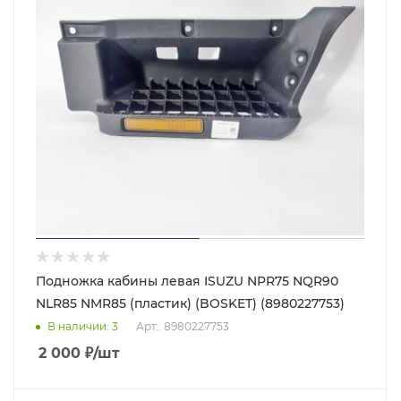
Подножка кабины левая ISUZU NPR75 NQR90
NLR85 NMR85 (пластик) (BOSKET) (8980227753)
В наличии
: 3
Арт.: 8980227753
2 000
₽
/шт