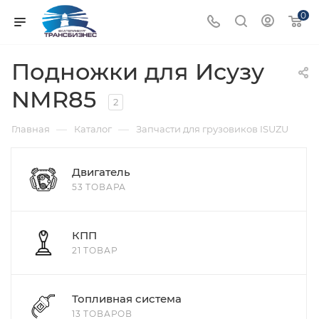
0
Подножки для Исузу
NMR85
2
—
—
Главная
Каталог
Запчасти для грузовиков ISUZU
Двигатель
53 ТОВАРА
КПП
21 ТОВАР
Топливная система
13 ТОВАРОВ