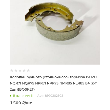
Колодки ручного (стояночного) тормоза ISUZU
NQR71 NQR75 NPR71 NPR75 NMR85 NLR85 Е4 (к-т
2шт)(BOSKET)
В наличии
: 6
Арт.: 8970202502
1 500
₽
/шт