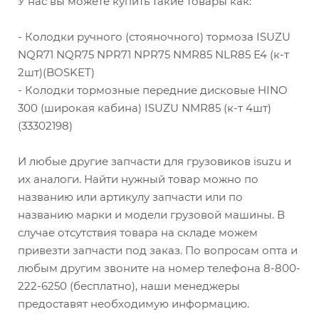
У нас вы можете купить такие товары как:
- Колодки ручного (стояночного) тормоза ISUZU
NQR71 NQR75 NPR71 NPR75 NMR85 NLR85 Е4 (к-т
2шт)(BOSKET)
- Колодки тормозные передние дисковые HINO
300 (широкая кабина) ISUZU NMR85 (к-т 4шт)
(33302198)
И любые другие запчасти для грузовиков isuzu и
их аналоги. Найти нужный товар можно по
названию или артикулу запчасти или по
названию марки и модели грузовой машины. В
случае отсутствия товара на складе можем
привезти запчасти под заказ. По вопросам опта и
любым другим звоните на номер телефона 8-800-
222-6250 (бесплатно), наши менеджеры
предоставят необходимую информацию.