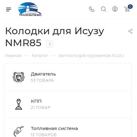
0
Колодки для Исузу
NMR85
2
—
—
Главная
Каталог
Запчасти для грузовиков ISUZU
Двигатель
53 ТОВАРА
КПП
21 ТОВАР
Топливная система
13 ТОВАРОВ