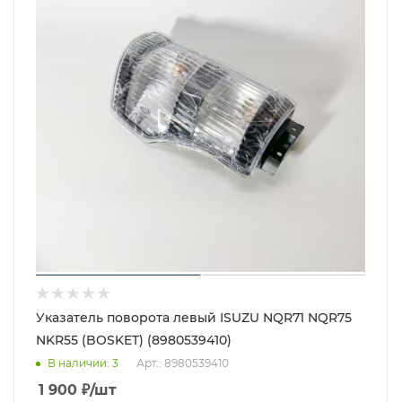
Указатель поворота левый ISUZU NQR71 NQR75
NKR55 (BOSKET) (8980539410)
В наличии
: 3
Арт.: 8980539410
1 900
₽
/шт