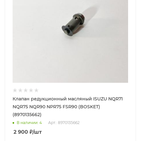
Клапан редукционный масляный ISUZU NQR71
NQR75 NQR90 NPR75 FSR90 (BOSKET)
(8970135662)
В наличии
: 4
Арт.: 8970135662
2 900
₽
/шт