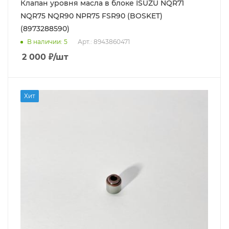
Клапан уровня масла в блоке ISUZU NQR71
NQR75 NQR90 NPR75 FSR90 (BOSKET)
(8973288590)
В наличии
: 5
Арт.: 8943860471
2 000
₽
/шт
Хит