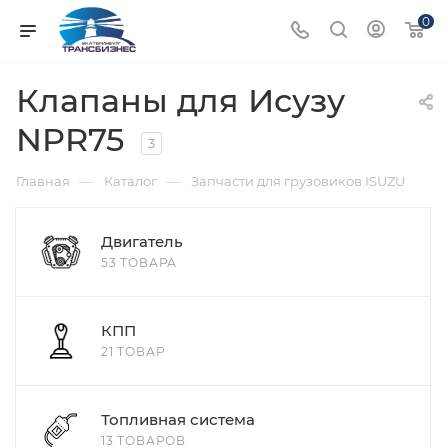
0
Клапаны для Исузу
NPR75
3
—
—
Главная
Каталог
Запчасти для грузовиков ISUZU
Двигатель
53 ТОВАРА
КПП
21 ТОВАР
Топливная система
13 ТОВАРОВ