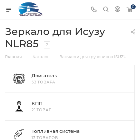
0
Зеркало для Исузу
NLR85
2
—
—
Главная
Каталог
Запчасти для грузовиков ISUZU
Двигатель
53 ТОВАРА
КПП
21 ТОВАР
Топливная система
13 ТОВАРОВ