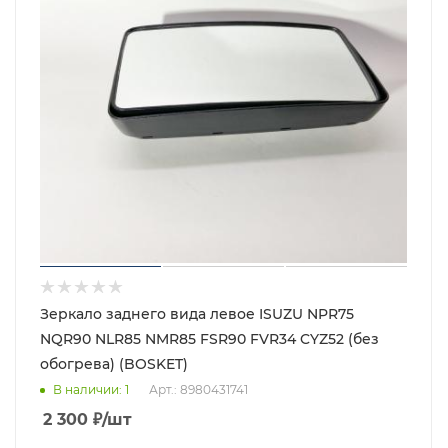
Зеркало заднего вида левое ISUZU NPR75
NQR90 NLR85 NMR85 FSR90 FVR34 CYZ52 (без
обогрева) (BOSKET)
В наличии
: 1
Арт.: 8980431741
2 300
₽
/шт