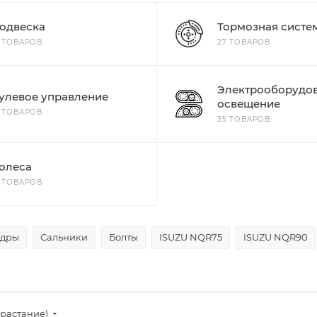
одвеска
Тормозная систе
9 ТОВАРОВ
27 ТОВАРОВ
Электрооборудов
улевое управление
освещение
5 ТОВАРОВ
35 ТОВАРОВ
олеса
5 ТОВАРОВ
дры
Сальники
Болты
ISUZU NQR75
ISUZU NQR90
зрастание)