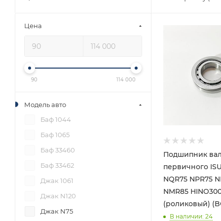
Цена
90
114 000
Модель авто
Баф 1044
Баф 1065
Баф 33460
Подшипник ва
Баф 33462
первичного IS
NQR75 NPR75 N
Джак 1061
NMR85 HINO300
Джак N120
(роликовый) (
Джак N75
В наличии
: 24