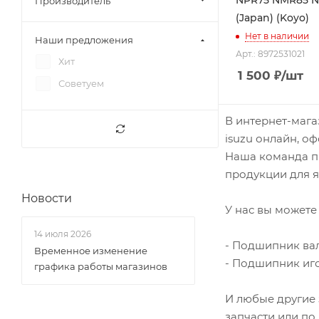
Производитель
(Japan) (Koyo)
Исузу Форвард
Вентилятор
Нет в наличии
Наши предложения
Фав 1041
Вилка сцепления
Арт.: 8972531021
Хит
Фав 1051
Вискомуфта
1 500
₽
/шт
Советуем
Фотон 1039
Вкладыши
Фотон 1041
Втулка шатуна
В интернет-мага
Фотон 1049А
Втулки
isuzu онлайн, о
Фотон 1049С
Выжимной подшипник
Наша команда пр
продукции для я
Фотон 1051
Выключатели (клавиши)
Фотон 1061
Новости
Гайки, шпильки
У нас вы можете 
Фотон 1069
Генератор
14 июля 2026
Фотон 1093
Глушитель
- Подшипник ва
Временное изменение
- Подшипник иг
Фотон 1099
Датчики
графика работы магазинов
Фотон 1138
Двери
И любые другие 
Фотон 5122
Диски сцепления
запчасти или по