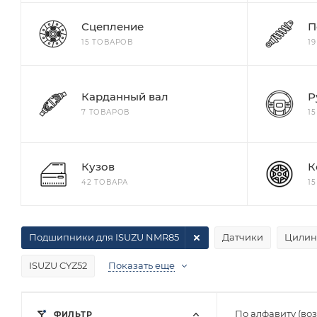
Сцепление
П
15 ТОВАРОВ
1
Карданный вал
Р
7 ТОВАРОВ
1
Кузов
К
42 ТОВАРА
1
Подшипники для ISUZU NMR85
Датчики
Цилин
ISUZU CYZ52
Показать еще
По алфавиту (во
ФИЛЬТР