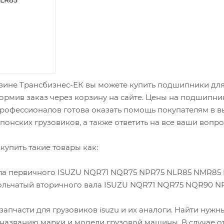
зине Трансбизнес-ЕК вы можете купить подшипники для 
формив заказ через корзину на сайте. Цены на подшипни
офессионалов готова оказать помощь покупателям в вы
понских грузовиков, а также ответить на все ваши вопро
купить такие товары как:
ла первичного ISUZU NQR71 NQR75 NPR75 NLR85 NMR85 
ольчатый вторичного вала ISUZU NQR71 NQR75 NQR90 N
запчасти для грузовиков isuzu и их аналоги. Найти нуж
 названию марки и модели грузовой машины. В случае о