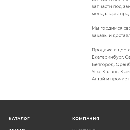
Хендай HD65
Замки
запчасти под за
менеджеры пред
Хендай HD72
Замки зажигания
Хендай HD78
Зеркало
Мы гордимся св
Хино 300
Кабина
заказы и достав
Клапаны
Продажа и доста
Клапаны EGR
Екатеринбург, С
Клипсы
Белгород, Оренб
Колодки
Уфа, Казань, Ке
Колпаки
Алтай и прочие 
Кольца
Корзина сцепления
Корпус фильтра
Крестовина
КАТАЛОГ
КОМПАНИЯ
Кронштейны