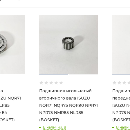
ла
Подшипник игольчатый
Подшип
UZU NQR71
вторичного вала ISUZU
передн
LR85
NQR71 NQR75 NQR90 NPR71
ISUZU N
 Е4
NPR75 NMR85 NLR85
NPR75 N
BOSKET)
(BOSKET)
(BOSKET
В наличии
: 8
В нали