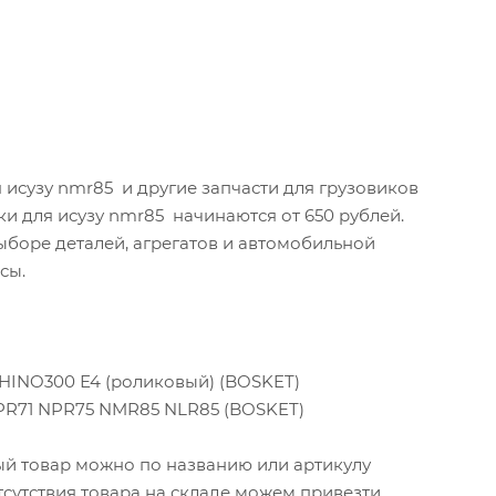
исузу nmr85 и другие запчасти для грузовиков
ки для исузу nmr85 начинаются от 650 рублей.
боре деталей, агрегатов и автомобильной
сы.
HINO300 Е4 (роликовый) (BOSKET)
PR71 NPR75 NMR85 NLR85 (BOSKET)
ный товар можно по названию или артикулу
тсутствия товара на складе можем привезти