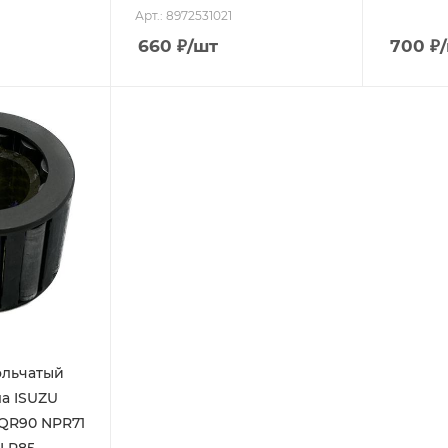
Арт.: 8972531021
660
₽
/шт
700
₽
ольчатый
а ISUZU
QR90 NPR71
LR85