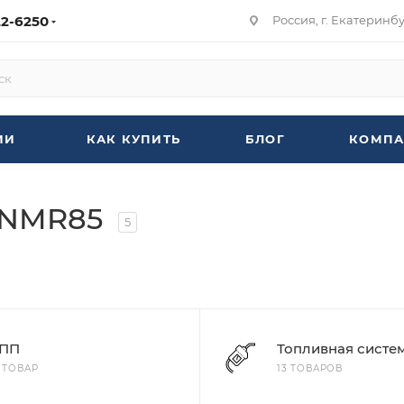
22-6250
Россия, г. Екатеринбур
ИИ
КАК КУПИТЬ
БЛОГ
КОМПА
 NMR85
5
ПП
Топливная систе
1 ТОВАР
13 ТОВАРОВ