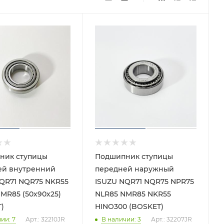
ник ступицы
Подшипник ступицы
ей внутренний
передней наружный
QR71 NQR75 NKR55
ISUZU NQR71 NQR75 NPR75
MR85 (50х90х25)
NLR85 NMR85 NKR55
)
HINO300 (BOSKET)
чии
: 7
Арт.: 32210JR
В наличии
: 3
Арт.: 32207JR