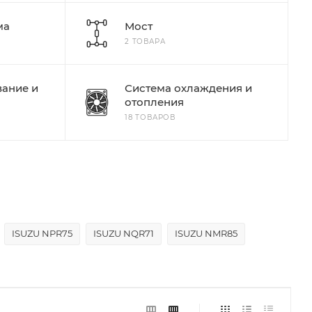
ма
Мост
2 ТОВАРА
ание и
Система охлаждения и
отопления
18 ТОВАРОВ
ISUZU NPR75
ISUZU NQR71
ISUZU NMR85