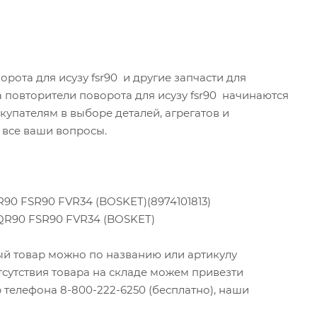
рота для исузу fsr90 и другие запчасти для
а повторители поворота для исузу fsr90 начинаются
упателям в выборе деталей, агрегатов и
 все ваши вопросы.
90 FSR90 FVR34 (BOSKET)(8974101813)
QR90 FSR90 FVR34 (BOSKET)
ный товар можно по названию или артикулу
тсутствия товара на складе можем привезти
 телефона 8-800-222-6250 (бесплатно), наши