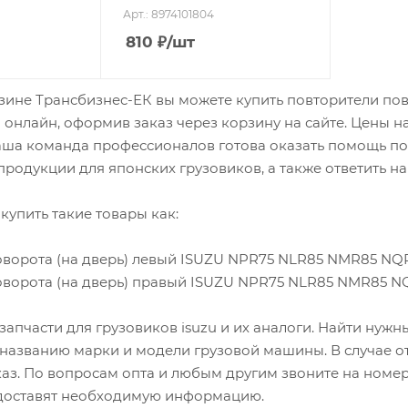
Арт.: 8974101804
810
₽
/шт
зине Трансбизнес-ЕК вы можете купить повторители пово
u онлайн, оформив заказ через корзину на сайте. Цены н
Наша команда профессионалов готова оказать помощь пок
родукции для японских грузовиков, а также ответить на
купить такие товары как:
оворота (на дверь) левый ISUZU NPR75 NLR85 NMR85 NQR
оворота (на дверь) правый ISUZU NPR75 NLR85 NMR85 N
запчасти для грузовиков isuzu и их аналоги. Найти нуж
 названию марки и модели грузовой машины. В случае о
каз. По вопросам опта и любым другим звоните на номер
оставят необходимую информацию.