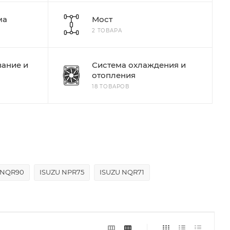
ма
Мост
2 ТОВАРА
ание и
Система охлаждения и
отопления
18 ТОВАРОВ
 NQR90
ISUZU NPR75
ISUZU NQR71