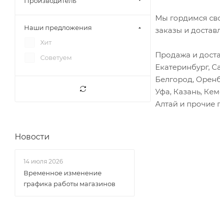
Производитель
Исузу Форвард
Вентилятор
Мы гордимся св
Наши предложения
Фав 1041
заказы и достав
Вилка сцепления
Хит
Фав 1051
Вискомуфта
Продажа и доста
Советуем
Фотон 1039
Вкладыши
Екатеринбург, С
Фотон 1041
Втулка шатуна
Белгород, Оренб
Фотон 1049А
Уфа, Казань, Ке
Втулки
Алтай и прочие 
Фотон 1049С
Выжимной подшипник
Фотон 1051
Выключатели (клавиши)
Фотон 1061
Новости
Гайки, шпильки
Фотон 1069
Генератор
14 июля 2026
Фотон 1093
Глушитель
Временное изменение
Фотон 1099
Датчики
графика работы магазинов
Фотон 1138
Двери
Фотон 5122
Диски сцепления