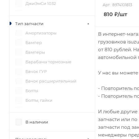
ДжиЭмСи 1032
Арт.: 8974101813
Исузу CYZ52
810
₽
/шт
Исузу FSR34
Тип запчасти
Исузу FSR90
Амортизаторы
В интернет-мага
грузовиков isuz
Исузу FVR34
Бампер
от 810 рублей. 
Исузу NKR55
Бамперы
автомобильной п
Исузу NLR85
Барабаны тормозные
Исузу NMR55
Бачок ГУР
У нас вы можете 
Исузу NMR85
Бачок расширительный
- Повторитель п
Исузу NPR55
Болты
- Повторитель п
Исузу NPR71
Болты, гайки
Исузу NPR75
Вал вторичный
И любые другие 
запчасти или по
Исузу NQR71
Вал первичный
В наличии
запчасти под за
Исузу NQR75
Вал распределительный
менеджеры пред
Исузу NQR90
Венец маховика