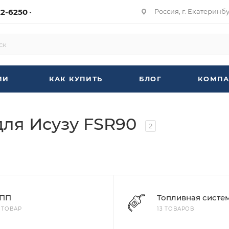
22-6250
Россия, г. Екатеринбур
ИИ
КАК КУПИТЬ
БЛОГ
КОМПА
для Исузу FSR90
2
ПП
Топливная систе
1 ТОВАР
13 ТОВАРОВ