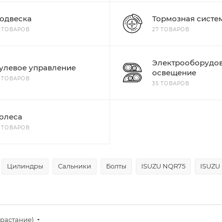
одвеска
Тормозная систе
9 ТОВАРОВ
27 ТОВАРОВ
Электрооборудов
улевое управление
освещение
5 ТОВАРОВ
35 ТОВАРОВ
олеса
5 ТОВАРОВ
Цилиндры
Сальники
Болты
ISUZU NQR75
ISUZU
зрастание)