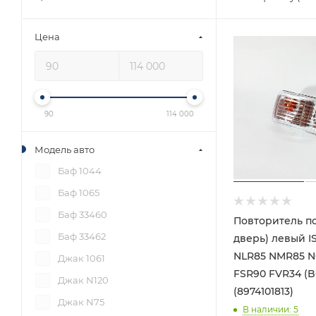
Цена
90
114 000
Модель авто
Баф 1044
Баф 1065
Баф 33460
Повторитель по
Баф 33462
дверь) левый 
NLR85 NMR85 
Джак 1061
FSR90 FVR34 (
Джак N120
(8974101813)
Джак N75
В наличии
: 5