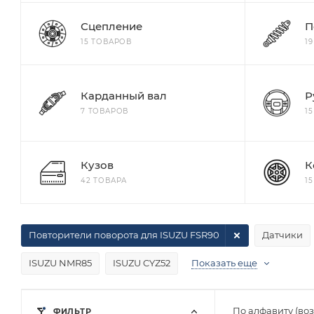
Сцепление
П
15 ТОВАРОВ
1
Карданный вал
Р
7 ТОВАРОВ
1
Кузов
К
42 ТОВАРА
1
Повторители поворота для ISUZU FSR90
Датчики
ISUZU NMR85
ISUZU CYZ52
Показать еще
По алфавиту (во
ФИЛЬТР