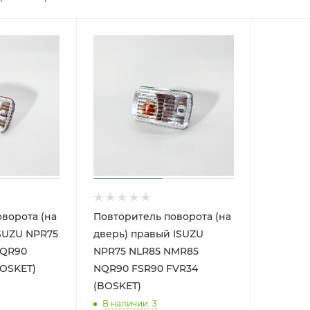
ворота (на
Повторитель поворота (на
ISUZU NPR75
дверь) правый ISUZU
NQR90
NPR75 NLR85 NMR85
BOSKET)
NQR90 FSR90 FVR34
(BOSKET)
В наличии
: 3