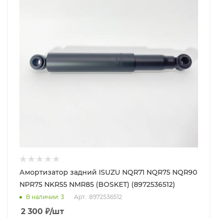
Амортизатор задний ISUZU NQR71 NQR75 NQR90
NPR75 NKR55 NMR85 (BOSKET) (8972536512)
В наличии
: 3
Арт.: 8972536512
2 300
₽
/шт