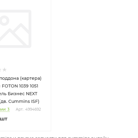
поддона (картера)
 FOTON 1039 1051
зель Бизнес NEXT
(дв. Cummins ISF)
чии
: 3
Арт.: 4994692
/шт