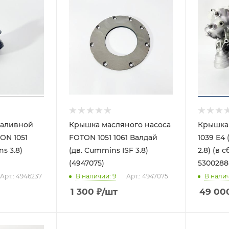
заливной
Крышка масляного насоса
Крышка
ON 1051
FOTON 1051 1061 Валдай
1039 Е4 
ns 3.8)
(дв. Cummins ISF 3.8)
2.8) (в 
(4947075)
53002884
Арт.: 4946237
В наличии
: 9
Арт.: 4947075
В нали
1 300
₽
/шт
49 00