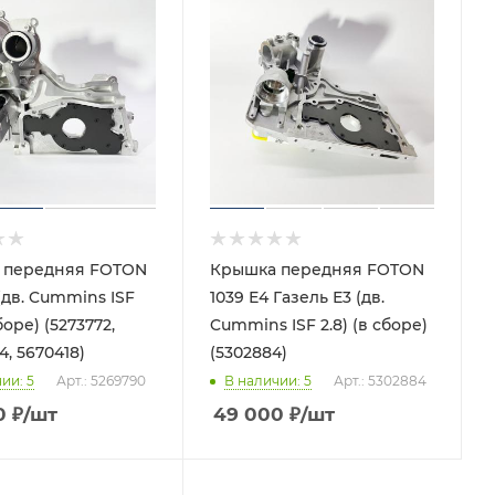
 передняя FOTON
Крышка передняя FOTON
(дв. Cummins ISF
1039 Е4 Газель Е3 (дв.
сборе) (5273772,
Cummins ISF 2.8) (в сборе)
, 5670418)
(5302884)
чии
: 5
Арт.: 5269790
В наличии
: 5
Арт.: 5302884
0
₽
/шт
49 000
₽
/шт