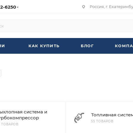
22-6250
Россия, г. Екатеринбур
ИИ
КАК КУПИТЬ
БЛОГ
КОМПА
ыхлопная система и
Топливная систе
урбокомпрессор
55 ТОВАРОВ
7 ТОВАРОВ