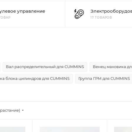
улевое управление
Электрооборудо
 ТОВАР
17 ТОВАРОВ
Вал распределительный для CUMMINS
Венец маховика д
вка блока цилиндров для CUMMINS
Группа ГРМ для CUMMINS
зрастание)