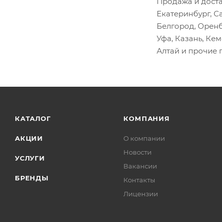
Патрубки, трубки
Продажа и доста
Екатеринбург, С
Переходник ТКР
Белгород, Оренб
Поддон (картер)
Уфа, Казань, Ке
Подогреватель
Алтай и прочие 
Подшипники
Помпа
Поршень цилиндра
Поршневая группа
КАТАЛОГ
КОМПАНИЯ
Провода
АКЦИИ
Прокладки
О компании
Новости
Пружина клапана
УСЛУГИ
Вакансии
Рампа топливная
БРЕНДЫ
Контакты
Ремень поликлиновой
Лицензии
Ремень приводной
РМК шкворней