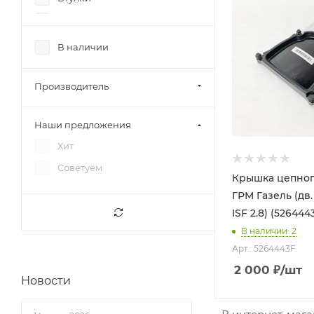
ГБЦ
Генератор
В наличии
Гильзы
Головка блока цилиндров
Производитель
Группа ГРМ
Наши предложения
Датчики
Хит
Двигатели
Советуем
Двигатель
Крышка цепног
Диски сцепления
ГРМ Газель (дв
ISF 2.8) (526444
Дроссель
В наличии
: 2
Картер
Арт.: 5264443F
Клапаны
2 000
₽
/шт
Новости
Колпачки маслосъемные
Кольца