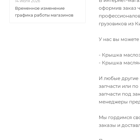
В интернет-мага
14 июля 2026
Кольца, хомуты
оформив заказ ч
Временное изменение
Компрессор
графика работы магазинов
профессионалов 
грузовиков из Ки
Коромысло клапана
Корпус термостата
У нас вы можете 
Кронштейны
Крышка клапанная ГБЦ
- Крышка маслоз
- Крышка масляно
Крышки
Маховики
И любые другие 
Направляющая цепи
запчасти или по
Насос масляный
запчасти под за
менеджеры пред
Ось коромысел
Охладитель EGR
Мы гордимся св
Палец поршневой
заказы и достав
Патрубки