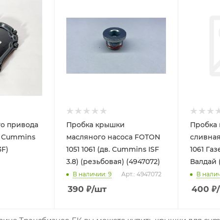
о привода
Пробка крышки
Пробка 
. Cummins
масляного насоса FOTON
сливная
3F)
1051 1061 (дв. Cummins ISF
1061 Га
3.8) (резьбовая) (4947072)
Валдай 
В наличии
: 9
Арт.: 4947072
В нали
390
₽
/шт
400
₽