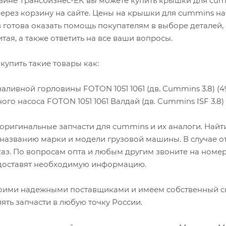
зине Трансбизнес-ЕК вы можете купить крышки для cum
ерез корзину на сайте. Цены на крышки для cummins на
готова оказать помощь покупателям в выборе деталей,
тая, а также ответить на все ваши вопросы.
купить такие товары как:
аливной горловины FOTON 1051 1061 (дв. Cummins 3.8) (4
го насоса FOTON 1051 1061 Валдай (дв. Cummins ISF 3.8)
оригинальные запчасти для cummins и их аналоги. Най
 названию марки и модели грузовой машины. В случае о
каз. По вопросам опта и любым другим звоните на номер
оставят необходимую информацию.
оими надежными поставщиками и имеем собственный скл
лять запчасти в любую точку России.