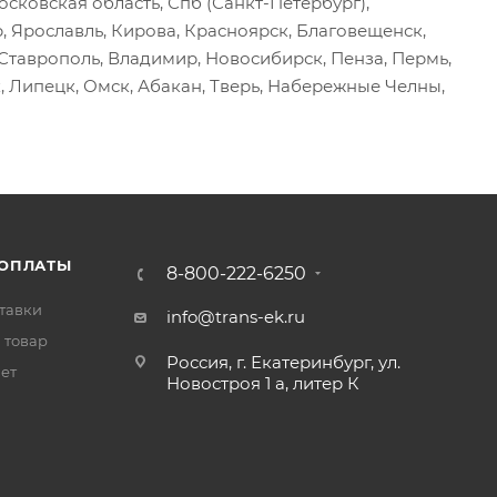
сковская область, Спб (Санкт-Петербург),
р, Ярославль, Кирова, Красноярск, Благовещенск,
, Ставрополь, Владимир, Новосибирск, Пенза, Пермь,
, Липецк, Омск, Абакан, Тверь, Набережные Челны,
 ОПЛАТЫ
8-800-222-6250
тавки
info@trans-ek.ru
 товар
Россия, г. Екатеринбург, ул.
вет
Новостроя 1 а, литер К