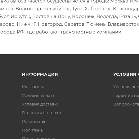
вка автозапчастей осуществляется в города: Москва и Мо
амара, Волгоград, Челябинск, Тула, Хабаровск, Краснода
ург, Иркутск, Ростов на Дону, Воронеж, Вологда, Рязань
мерово, Нижний Новгород, Саратов, Тюмень, Владивосток
города РФ, где работают транспортные компании.
ИНФОРМАЦИЯ
УСЛОВИЯ
Магазины
Условия дос
Условия оплаты
Гарантия на
Условия доставки
Вопрос - от
Гарантия на товар
Реквизиты
Политика
Производители