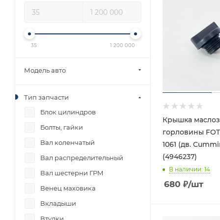
35
1 200 000
Модель авто
Тип запчасти
Блок цилиндров
Крышка масло
Болты, гайки
горловины FOT
Вал коленчатый
1061 (дв. Cummi
(4946237)
Вал распределительный
В наличии
: 14
Вал шестерни ГРМ
680
₽
/шт
Венец маховика
Вкладыши
Втулки