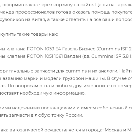
 оформив заказ через корзину на сайте. Цены на тарел
манда профессионалов готова оказать помощь покупате
рузовиков из Китая, а также ответить на все ваши вопро
купить такие товары как:
ны клапана FOTON 1039 Е4 Газель Бизнес (Cummins ISF 2.
ы клапана FOTON 1051 1061 Валдай (дв. Cummins ISF 3.8 I
оригинальные запчасти для cummins и их аналоги. Най
 названию марки и модели грузовой машины. В случае о
каз. По вопросам опта и любым другим звоните на номер
оставят необходимую информацию.
оими надежными поставщиками и имеем собственный скл
лять запчасти в любую точку России.
вка автозапчастей осуществляется в города: Москва и Мо