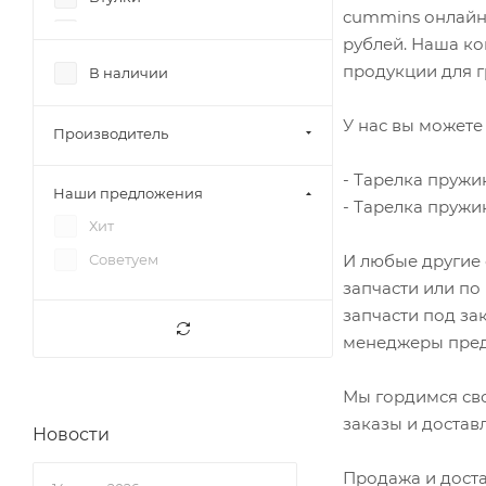
cummins онлайн,
ГБЦ
рублей. Наша ко
Генератор
продукции для г
В наличии
Гильзы
У нас вы можете 
Головка блока цилиндров
Производитель
Группа ГРМ
- Тарелка пружи
Наши предложения
Датчики
- Тарелка пружин
Хит
Двигатели
И любые другие 
Советуем
Двигатель
запчасти или по
Диски сцепления
запчасти под за
Дроссель
менеджеры пред
Картер
Мы гордимся св
Клапаны
заказы и достав
Новости
Колпачки маслосъемные
Кольца
Продажа и доста