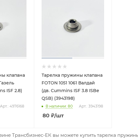
ны клапана
Тарелка пружины клапана
Газель
FOTON 1051 1061 Валдай
s ISF 2.8)
(дв. Cummins ISF 3.8 ISBe
QSB) (3943198)
Арт.: 4976168
В наличии
: 80
Арт.: 3943198
80
₽
/шт
зине Трансбизнес-ЕК вы можете купить тарелка пружины