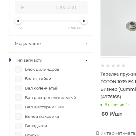
35
1 200 000
Модель авто
Тип запчасти
Блок цилиндров
Тарелка пружи
Болты, гайки
FOTON 1039 Е4 
Вал коленчатый
Бизнес (Cummin
(4976168)
Вал распределительный
В наличии
: 14
Вал шестерни ГРМ
60
₽
/шт
Венец маховика
Вкладыши
В интернет-мага
Втулки