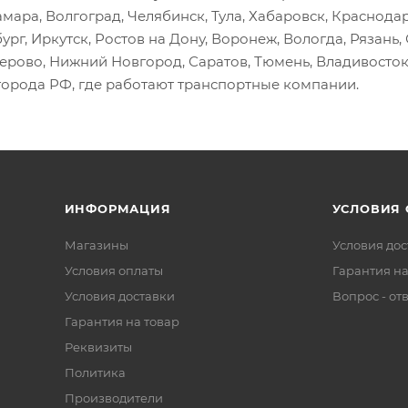
амара, Волгоград, Челябинск, Тула, Хабаровск, Краснода
ург, Иркутск, Ростов на Дону, Воронеж, Вологда, Рязань
мерово, Нижний Новгород, Саратов, Тюмень, Владивосток
города РФ, где работают транспортные компании.
ИНФОРМАЦИЯ
УСЛОВИЯ
Магазины
Условия дос
Условия оплаты
Гарантия на
Условия доставки
Вопрос - от
Гарантия на товар
Реквизиты
Политика
Производители