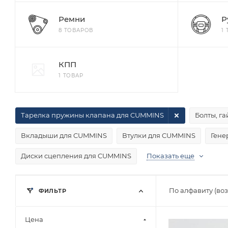
Ремни
Р
8 ТОВАРОВ
1
КПП
1 ТОВАР
Тарелка пружины клапана для CUMMINS
Болты, г
Вкладыши для CUMMINS
Втулки для CUMMINS
Гене
Диски сцепления для CUMMINS
Показать еще
По алфавиту (во
ФИЛЬТР
Цена