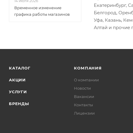
14 июля 2026
Кольца, хомуты
Екатеринбург, С
Временное изменение
Белгород, Оренб
Компрессор
графика работы магазинов
Уфа, Казань, Ке
Коромысло клапана
Алтай и прочие 
Корпус термостата
Кронштейны
Крышка клапанная ГБЦ
Крышки
КАТАЛОГ
КОМПАНИЯ
Маховики
Направляющая цепи
АКЦИИ
О компании
Насос масляный
Новости
УСЛУГИ
Ось коромысел
Вакансии
БРЕНДЫ
Контакты
Охладитель EGR
Лицензии
Палец поршневой
Патрубки