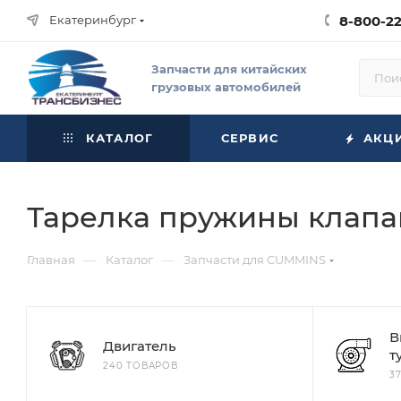
Екатеринбург
8-800-2
Запчасти для китайских
грузовых автомобилей
КАТАЛОГ
СЕРВИС
АКЦ
Тарелка пружины клап
—
—
Главная
Каталог
Запчасти для CUMMINS
В
Двигатель
т
240 ТОВАРОВ
3