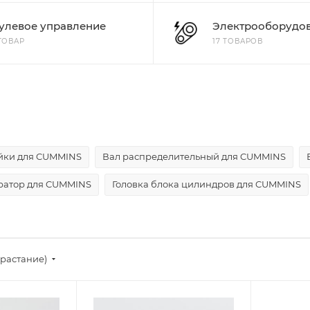
улевое управление
Электрооборудо
 ТОВАР
17 ТОВАРОВ
айки для CUMMINS
Вал распределительный для CUMMINS
ратор для CUMMINS
Головка блока цилиндров для CUMMINS
зрастание)