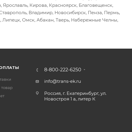
р, Ярославль, Кирова, Красноярск, Благовещенск,
, Ставрополь, Владимир, Новосибирск, Пенза, Пермь,
, Липецк, Омск, Абакан, Тверь, Набережные Челны,
 ОПЛАТЫ
8-800-222-6250
тавки
info@trans-ek.ru
 товар
Россия, г. Екатеринбург, ул.
вет
Новостроя 1 а, литер К