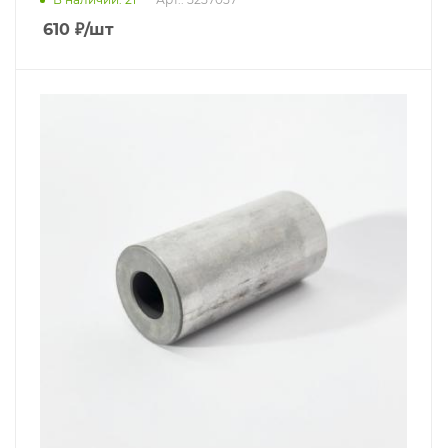
610
₽
/шт