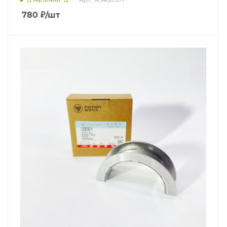
780
₽
/шт