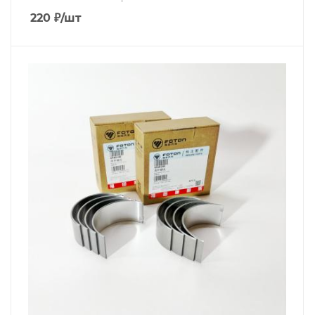
220
₽
/шт