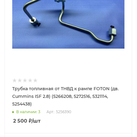
Трубка топливная от TНВД к рампе FOTON (дв.
Cummins ISF 2.8) (5266208, 5272516, 5321114,
5254438)
В наличии
: 3
Арт.: 5256390
2 500
₽
/шт