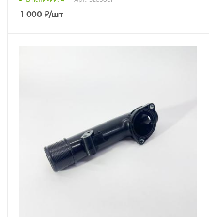
1 000
₽
/шт