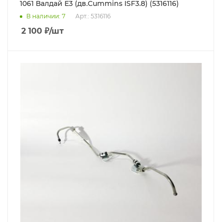
1061 Валдай Е3 (дв.Cummins ISF3.8) (5316116)
В наличии
: 7
Арт.: 5316116
2 100
₽
/шт