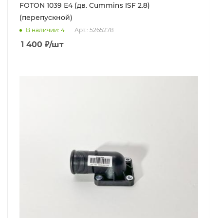
FOTON 1039 Е4 (дв. Cummins ISF 2.8)
(перепускной)
В наличии
: 4
Арт.: 5265278
1 400
₽
/шт