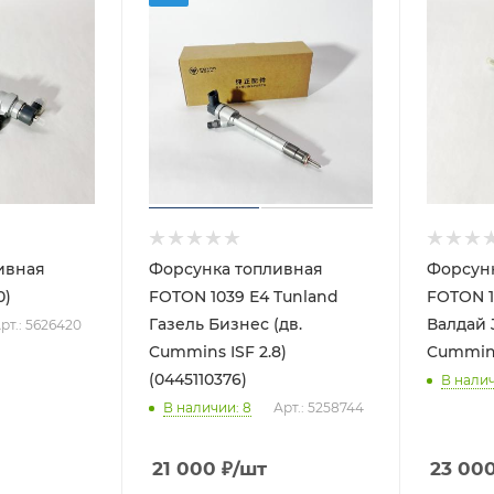
ивная
Форсунка топливная
Форсунк
0)
FOTON 1039 Е4 Tunland
FOTON 10
Газель Бизнес (дв.
Валдай J
рт.: 5626420
Cummins ISF 2.8)
Cummins
(0445110376)
В нали
В наличии
: 8
Арт.: 5258744
21 000
₽
/шт
23 00