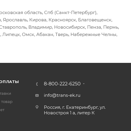
сковская область, Спб (Санкт-Петербург),
р, Ярославль, Кирова, Красноярск, Благовещенск,
, Ставрополь, Владимир, Новосибирск, Пенза, Пермь,
, Липецк, Омск, Абакан, Тверь, Набережные Челны,
 ОПЛАТЫ
8-800-222-6250
тавки
info@trans-ek.ru
 товар
Россия, г. Екатеринбург, ул.
вет
Новостроя 1 а, литер К