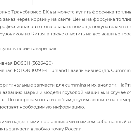
зине Трансбизнес-ЕК вы можете купить форсунка топли
 заказ через корзину на сайте. Цены на форсунка топли
офессионалов готова оказать помощь покупателям в вы
рузовиков из Китая, а также ответить на все ваши вопро
купить такие товары как:
ивная BOSCH (5626420)
вная FOTON 1039 Е4 Tunland Газель Бизнес (дв. Cummins I
оригинальные запчасти для cummins и их аналоги. Най
 названию марки и модели грузовой машины. В случае о
каз. По вопросам опта и любым другим звоните на номер
оставят необходимую информацию.
оими надежными поставщиками и имеем собственный скл
лять запчасти в любую точку России.