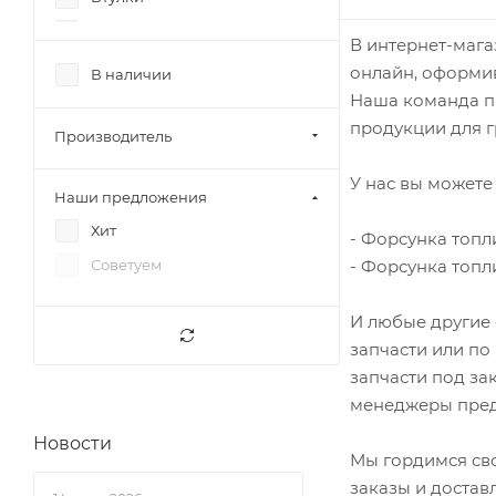
ГБЦ
В интернет-мага
Генератор
онлайн, оформив
В наличии
Наша команда пр
Гильзы
продукции для г
Головка блока цилиндров
Производитель
Группа ГРМ
У нас вы можете 
Наши предложения
Датчики
Хит
- Форсунка топл
Двигатели
- Форсунка топли
Советуем
Двигатель
Диски сцепления
И любые другие 
Дроссель
запчасти или по
Картер
запчасти под за
менеджеры пред
Клапаны
Новости
Колпачки маслосъемные
Мы гордимся св
Кольца
заказы и достав