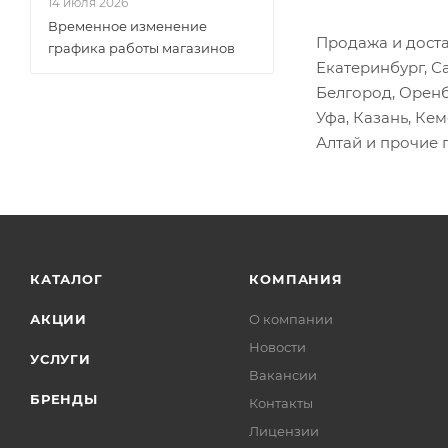
14 июля 2026
Кольца, хомуты
Временное изменение
Продажа и доста
Компрессор
графика работы магазинов
Екатеринбург, С
Коромысло клапана
Белгород, Оренб
Корпус термостата
Уфа, Казань, Ке
Кронштейны
Алтай и прочие 
Крышка клапанная ГБЦ
Крышки
Маховики
Направляющая цепи
КАТАЛОГ
КОМПАНИЯ
Насос масляный
АКЦИИ
О компании
Ось коромысел
Новости
Охладитель EGR
УСЛУГИ
Вакансии
Палец поршневой
БРЕНДЫ
Контакты
Патрубки
Лицензии