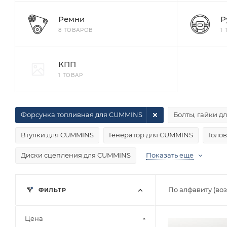
Ремни
Р
8 ТОВАРОВ
1
КПП
1 ТОВАР
Форсунка топливная для CUMMINS
Болты, гайки 
Втулки для CUMMINS
Генератор для CUMMINS
Голо
Диски сцепления для CUMMINS
Показать еще
По алфавиту (во
ФИЛЬТР
Цена