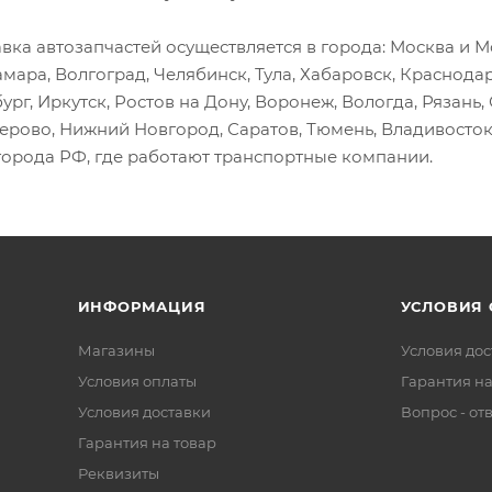
вка автозапчастей осуществляется в города: Москва и Мо
амара, Волгоград, Челябинск, Тула, Хабаровск, Краснода
ург, Иркутск, Ростов на Дону, Воронеж, Вологда, Рязань
мерово, Нижний Новгород, Саратов, Тюмень, Владивосток
города РФ, где работают транспортные компании.
ИНФОРМАЦИЯ
УСЛОВИЯ
Магазины
Условия дос
Условия оплаты
Гарантия на
Условия доставки
Вопрос - от
Гарантия на товар
Реквизиты