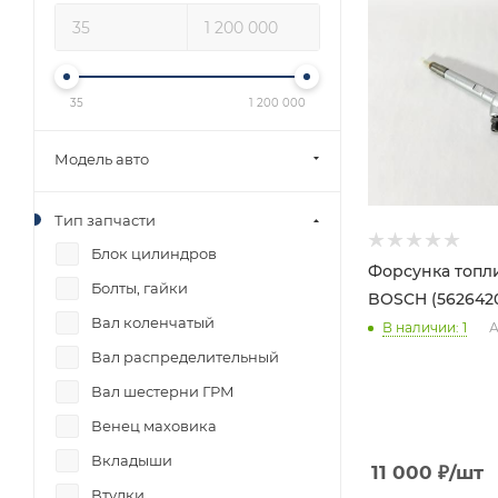
35
1 200 000
Модель авто
Тип запчасти
Блок цилиндров
Форсунка топл
Болты, гайки
BOSCH (562642
Вал коленчатый
В наличии
: 1
А
Вал распределительный
Вал шестерни ГРМ
Венец маховика
Вкладыши
11 000
₽
/шт
Втулки