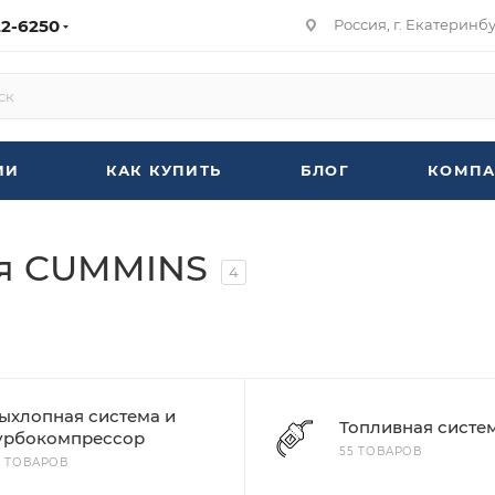
22-6250
Россия, г. Екатеринбур
ИИ
КАК КУПИТЬ
БЛОГ
КОМПА
ля CUMMINS
4
ыхлопная система и
Топливная систе
урбокомпрессор
55 ТОВАРОВ
7 ТОВАРОВ