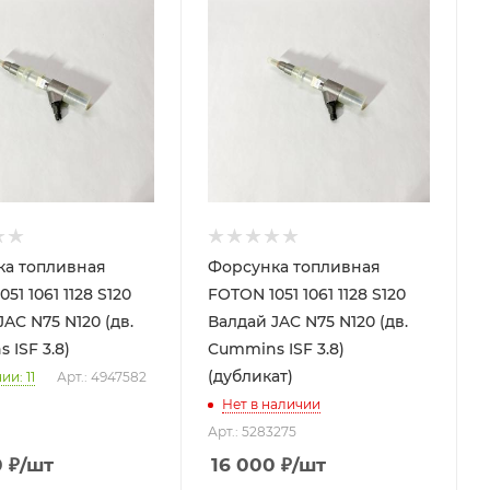
а топливная
Форсунка топливная
51 1061 1128 S120
FOTON 1051 1061 1128 S120
AC N75 N120 (дв.
Валдай JAC N75 N120 (дв.
 ISF 3.8)
Cummins ISF 3.8)
(дубликат)
чии
: 11
Арт.: 4947582
Нет в наличии
Арт.: 5283275
0
₽
/шт
16 000
₽
/шт