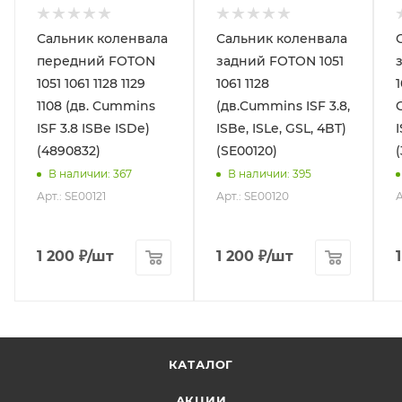
Сальник коленвала
Сальник коленвала
передний FOTON
задний FOTON 1051
1051 1061 1128 1129
1061 1128
1108 (дв. Cummins
(дв.Cummins ISF 3.8,
ISF 3.8 ISBe ISDe)
ISBe, ISLe, GSL, 4BT)
I
(4890832)
(SE00120)
В наличии
: 367
В наличии
: 395
Арт.: SE00121
Арт.: SE00120
А
1 200
₽
/шт
1 200
₽
/шт
КАТАЛОГ
АКЦИИ