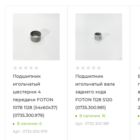
Подшипник
Подшипник
игольчатый
игольчатый вала
шестерни 4
заднего хода
передачи FOTON
FOTON 1128 S120
1078 1128 (54х60х37)
(0735.300.981)
2
(0735.300.979)
В наличии
: 16
Арт.: 0735.300.981
А
В наличии
: 6
Арт.: 0735.300.979