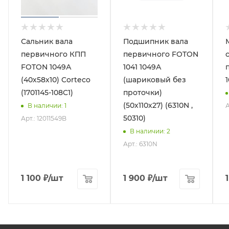
Сальник вала
Подшипник вала
первичного КПП
первичного FOTON
FOTON 1049А
1041 1049А
(40х58х10) Corteco
(шариковый без
(1701145-108C1)
проточки)
(50х110х27) (6310N ,
А
В наличии
: 1
50310)
Арт.: 12011549B
В наличии
: 2
Арт.: 6310N
1 100
₽
/шт
1 900
₽
/шт