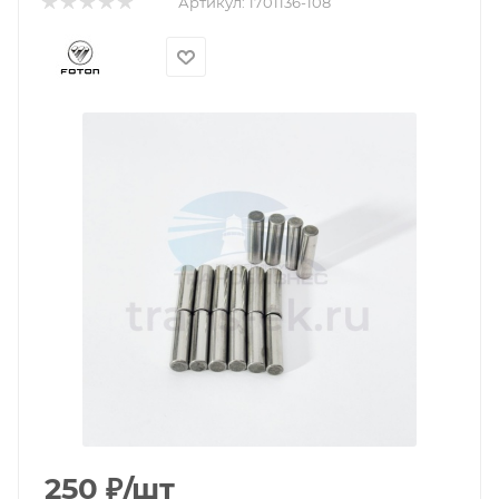
Артикул:
1701136-108
250
₽
/шт