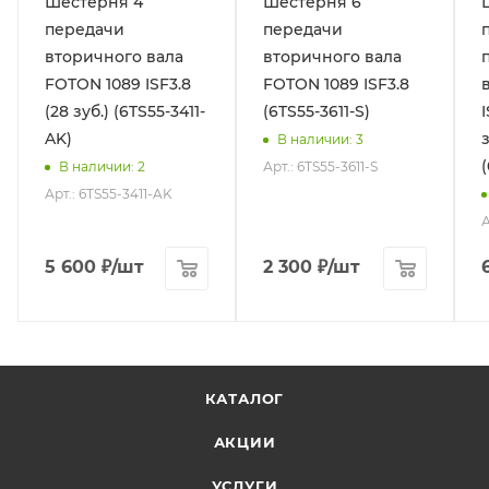
Шестерня 4
Шестерня 6
передачи
передачи
вторичного вала
вторичного вала
FOTON 1089 ISF3.8
FOTON 1089 ISF3.8
(28 зуб.) (6TS55-3411-
(6TS55-3611-S)
AK)
В наличии
: 3
(
Арт.: 6TS55-3611-S
В наличии
: 2
Арт.: 6TS55-3411-AK
А
5 600
₽
/шт
2 300
₽
/шт
КАТАЛОГ
АКЦИИ
УСЛУГИ