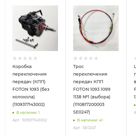
Коробка
Трос
переключения
переключения
передач (КПП)
передач КПП
FOTON 1093 (без
FOTON 1093 1099
колокола)
1138 №1 (выбора)
1
(1109317143002)
(1110817200003
SE0247)
А
В наличии
: 1
Арт.: 1109317143002
В наличии
: 41
Арт.: SE0247