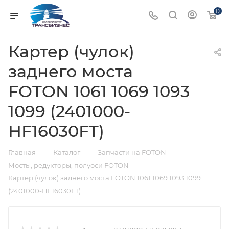
0
Картер (чулок)
заднего моста
FOTON 1061 1069 1093
1099 (2401000-
HF16030FT)
—
—
—
Главная
Каталог
Запчасти на FOTON
—
Мосты, редукторы, полуоси FOTON
Картер (чулок) заднего моста FOTON 1061 1069 1093 1099
(2401000-HF16030FT)