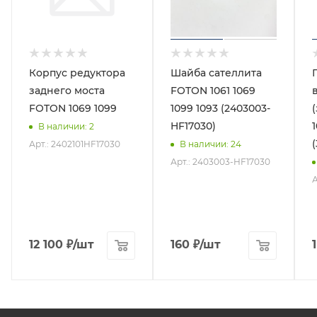
Корпус редуктора
Шайба сателлита
заднего моста
FOTON 1061 1069
FOTON 1069 1099
1099 1093 (2403003-
HF17030)
В наличии
: 2
Арт.: 2402101HF17030
В наличии
: 24
Арт.: 2403003-HF17030
А
12 100
₽
/шт
160
₽
/шт