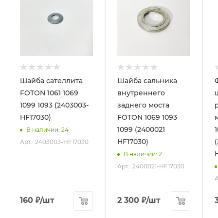
Шайба сателлита
Шайба сальника
FOTON 1061 1069
внутреннего
1099 1093 (2403003-
заднего моста
HF17030)
FOTON 1069 1093
1099 (2400021
В наличии
: 24
HF17030)
Арт.: 2403003-HF17030
В наличии
: 2
Арт.: 2400021-HF17030
А
160
₽
/шт
2 300
₽
/шт