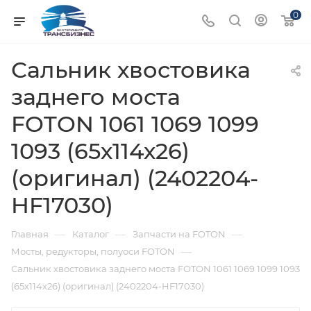
0
Сальник хвостовика
заднего моста
FOTON 1061 1069 1099
1093 (65х114х26)
(оригинал) (2402204-
HF17030)
—
—
—
Главная
Каталог
Запчасти на FOTON
—
Мосты, редукторы, полуоси FOTON
Сальник хвостовика заднего моста FOTON 1061 1069 1099 1093
(65х114х26) (оригинал) (2402204-HF17030)