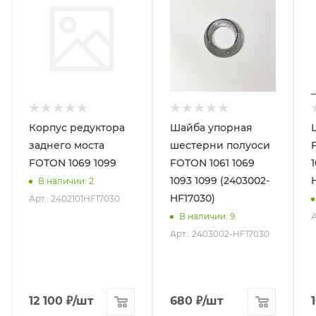
Корпус редуктора
Шайба упорная
заднего моста
шестерни полуоси
FOTON 1069 1099
FOTON 1061 1069
1093 1099 (2403002-
В наличии
: 2
HF17030)
Арт.: 2402101HF17030
А
В наличии
: 9
Арт.: 2403002-HF17030
12 100
₽
/шт
680
₽
/шт