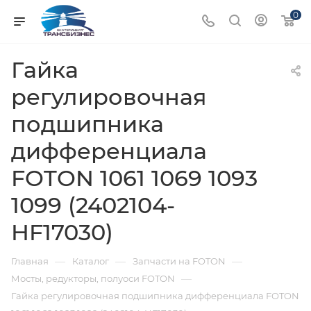
0
Гайка
регулировочная
подшипника
дифференциала
FOTON 1061 1069 1093
1099 (2402104-
HF17030)
—
—
—
Главная
Каталог
Запчасти на FOTON
—
Мосты, редукторы, полуоси FOTON
Гайка регулировочная подшипника дифференциала FOTON