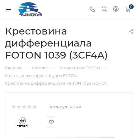
0
Крестовина
дифференциала
FOTON 1039 (3СF4А)
—
—
—
Главная
Каталог
Запчасти на FOTON
—
Мосты, редукторы, полуоси FOTON
Крестовина дифференциала FOTON 1039 (3СF4А)
Артикул:
3СF4А