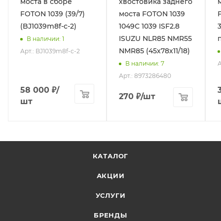
моста в сборе
хвостовика заднего
FOTON 1039 (39/7)
моста FOTON 1039
(BJ1039m8f-c-2)
1049С 1039 ISF2.8
ISUZU NLR85 NMR55
В наличии
: 1
NMR85 (45х78х11/18)
Арт.: BJ1039m8f-c-2
А
В наличии
: 7
Арт.: 8973286480
58 000
₽
/
270
₽
/шт
шт
КАТАЛОГ
АКЦИИ
УСЛУГИ
БРЕНДЫ