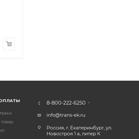
Подшипник ведущей шестерни (задний) FOTON 
Арт.: 32306
В наличии
: 4
1 500
₽
/шт
 ОПЛАТЫ
8-800-222-6250
тавки
info@trans-ek.ru
 товар
Россия, г. Екатеринбург, ул.
вет
Новостроя 1 а, литер К