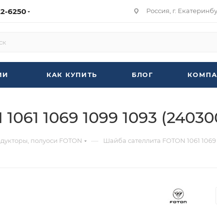
22-6250
Россия, г. Екатеринбур
ИИ
КАК КУПИТЬ
БЛОГ
КОМПА
061 1069 1099 1093 (24030
—
едукторы, полуоси FOTON
Шайба сателлита FOTON 1061 1069 