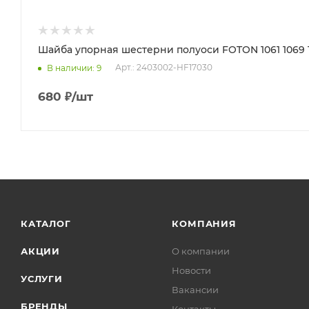
Шайба упорная шестерни полуоси FOTON 1061 1069 1
Арт.: 2403002-HF17030
В наличии
: 9
680
₽
/шт
КАТАЛОГ
КОМПАНИЯ
АКЦИИ
О компании
Новости
УСЛУГИ
Вакансии
БРЕНДЫ