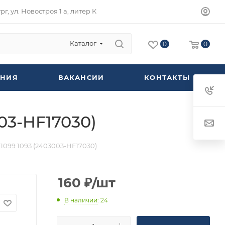
г, ул. Новостроя 1 а, литер К
Каталог
0
0
НИЯ
ВАКАНСИИ
КОНТАКТЫ
03-HF17030)
1099 1093 (2403003-HF17030)
160
₽
/шт
В наличии
: 24