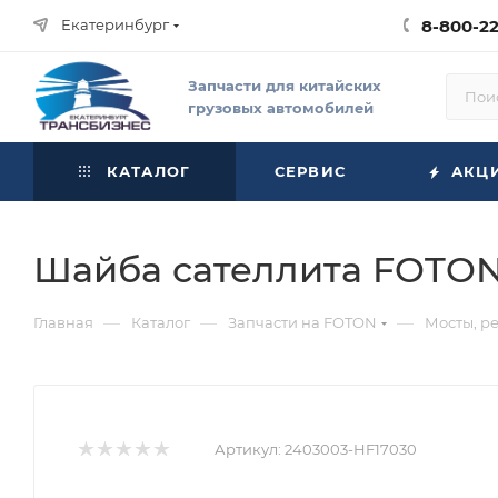
Екатеринбург
8-800-2
Запчасти для китайских
грузовых автомобилей
КАТАЛОГ
СЕРВИС
АКЦ
Шайба сателлита FOTON 1
—
—
—
Главная
Каталог
Запчасти на FOTON
Мосты, р
Артикул:
2403003-HF17030