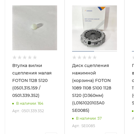
Втулка вилки
Диск сцепления
сцепления малая
нажимной
FOTON 1128 S120
(корзина) FOTON
(0501.315.159 /
1089 1108 S100 1128
1
0501.339.352)
S120 (D360мм)
(L0161020103A0
В наличии
: 164
SE0085)
Арт.: 0501.339.352
А
В наличии
: 57
Арт.: SE0085