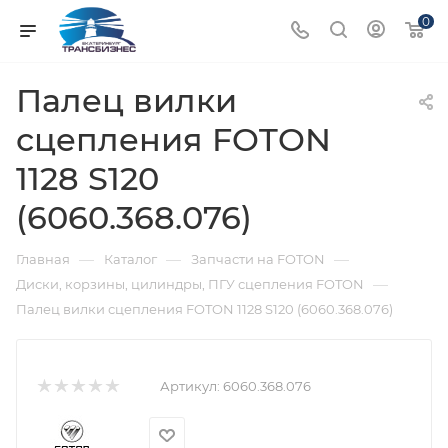
0
Палец вилки
сцепления FOTON
1128 S120
(6060.368.076)
—
—
—
Главная
Каталог
Запчасти на FOTON
—
Диски, корзины, цилиндры, ПГУ сцепления FOTON
Палец вилки сцепления FOTON 1128 S120 (6060.368.076)
Артикул:
6060.368.076