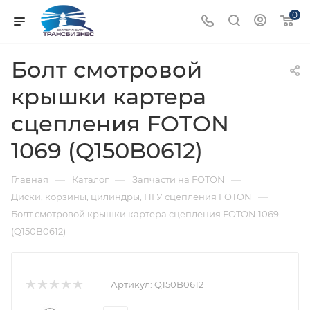
0
Болт смотровой
крышки картера
сцепления FOTON
1069 (Q150B0612)
—
—
—
Главная
Каталог
Запчасти на FOTON
—
Диски, корзины, цилиндры, ПГУ сцепления FOTON
Болт смотровой крышки картера сцепления FOTON 1069
(Q150B0612)
Артикул:
Q150B0612