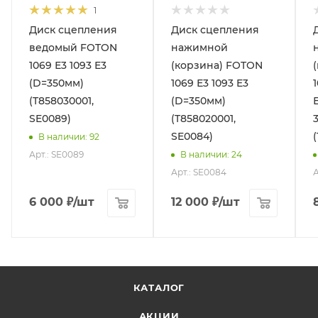
1
Диск сцепления
Диск сцепления
ведомый FOTON
нажимной
1069 Е3 1093 Е3
(корзина) FOTON
(D=350мм)
1069 Е3 1093 E3
(T858030001,
(D=350мм)
SE0089)
(T858020001,
SE0084)
В наличии
: 92
Арт.: SE0089
В наличии
: 24
Арт.: SE0084
А
6 000
₽
/шт
12 000
₽
/шт
КАТАЛОГ
АКЦИИ