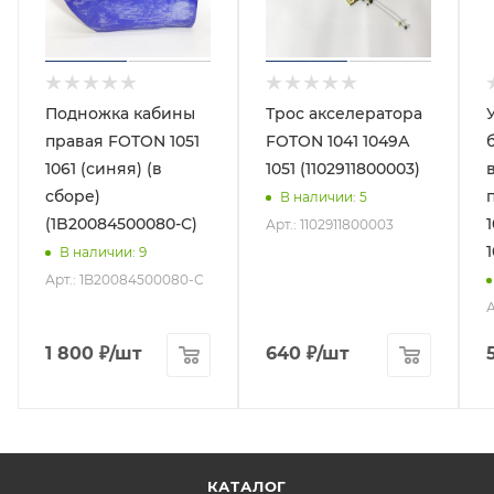
Подножка кабины
Трос акселератора
правая FOTON 1051
FOTON 1041 1049А
1061 (синяя) (в
1051 (1102911800003)
сборе)
В наличии
: 5
(1B20084500080-С)
Арт.: 1102911800003
В наличии
: 9
Арт.: 1B20084500080-С
А
1 800
₽
/шт
640
₽
/шт
КАТАЛОГ