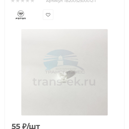
Артикул:
1B20052500012-1
55
₽
/шт