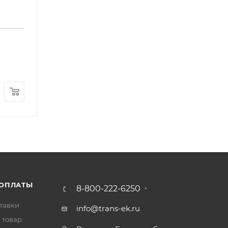
Форсунка омывателя FOTON 1039 1049 1069 E2 
Арт.: 1B18052500017
В наличии
: 34
150
₽
/шт
 ОПЛАТЫ
8-800-222-6250
тавки
info@trans-ek.ru
 товар