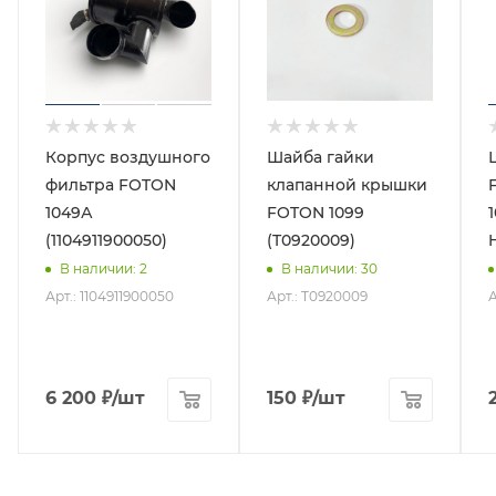
Корпус воздушного
Шайба гайки
фильтра FOTON
клапанной крышки
1049А
FOTON 1099
(1104911900050)
(T0920009)
В наличии
: 2
В наличии
: 30
Арт.: 1104911900050
Арт.: T0920009
А
6 200
₽
/шт
150
₽
/шт