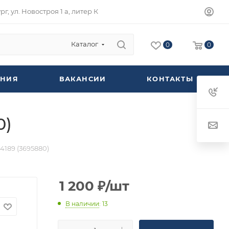
г, ул. Новостроя 1 а, литер К
Каталог
0
0
НИЯ
ВАКАНСИИ
КОНТАКТЫ
0)
4189 (3695880)
1 200
₽
/шт
В наличии
: 13