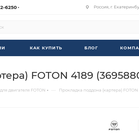
22-6250
Россия, г. Екатеринбур
ИИ
КАК КУПИТЬ
БЛОГ
КОМПА
тера) FOTON 4189 (369588
—
 для двигателя FOTON
Прокладка поддона (картера) FOTON 