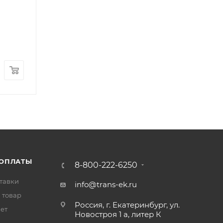
Кольцо уплотнительное гильзы блока цилиндр
Арт.: 3696801
В наличии
: 20
1 400
₽
/шт
 ОПЛАТЫ
8-800-222-6250
тавки
info@trans-ek.ru
 товар
Россия, г. Екатеринбург, ул.
вет
Новостроя 1 а, литер К