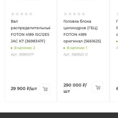
Вал
Головка блока
распределительный
цилиндров (ГБЦ)
FOTON 4189 ISG12E5
FOTON 4189
JAC K7 (3698347F)
оригинал (5661625)
А
В наличии
: 2
В наличии
: 1
Арт.: 3698347F
Арт.: 5661625-O
290 000
₽
/
29 900
₽
/шт
шт