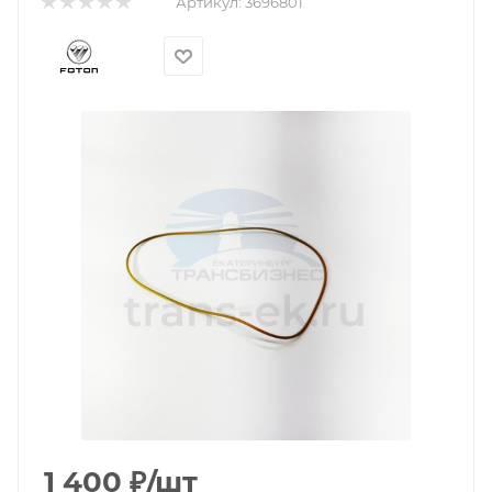
Артикул:
3696801
1 400
₽
/шт