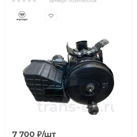
Артикул:
1103911900108
7 700
₽
/шт