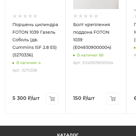
Поршень цилиндра
Болт крепления
FOTON 1039 Газель
поддона FOTON
Соболь (дв.
1039
Cummins ISF 2.8 Е5)
(E049309000004)
(5270336)
А
В наличии
: 68
Арт.: E049309000004
В наличии
: 4
Арт.: 5270336
5 300
₽
/шт
150
₽
/шт
КАТАЛОГ