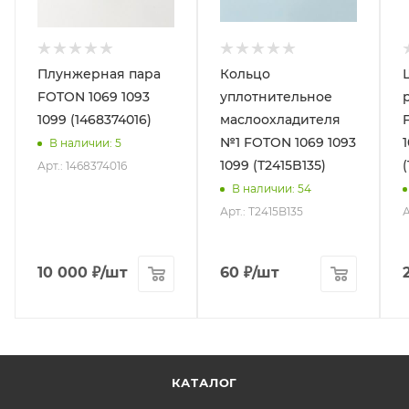
Плунжерная пара
Кольцо
FOTON 1069 1093
уплотнительное
1099 (1468374016)
маслоохладителя
№1 FOTON 1069 1093
В наличии
: 5
1099 (T2415B135)
(
Арт.: 1468374016
В наличии
: 54
Арт.: T2415B135
А
10 000
₽
/шт
60
₽
/шт
КАТАЛОГ