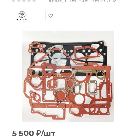
Артикул:
TU5LB0051/TU5LT0178-M
5 500
₽
/шт