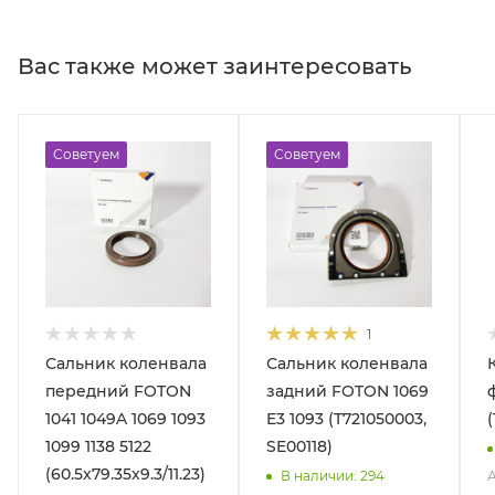
Вас также может заинтересовать
Советуем
Советуем
1
Сальник коленвала
Сальник коленвала
передний FOTON
задний FOTON 1069
1041 1049A 1069 1093
E3 1093 (T721050003,
1099 1138 5122
SE00118)
(60.5x79.35x9.3/11.23)
А
В наличии
: 294