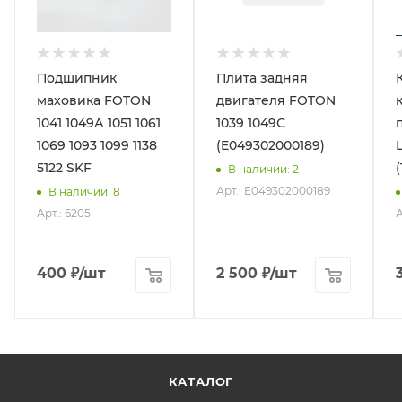
Подшипник
Плита задняя
маховика FOTON
двигателя FOTON
1041 1049А 1051 1061
1039 1049С
1069 1093 1099 1138
(E049302000189)
5122 SKF
В наличии
: 2
Арт.: E049302000189
В наличии
: 8
Арт.: 6205
А
400
₽
/шт
2 500
₽
/шт
КАТАЛОГ