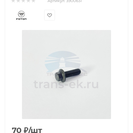
Артикул:
3900631
70
₽
/шт