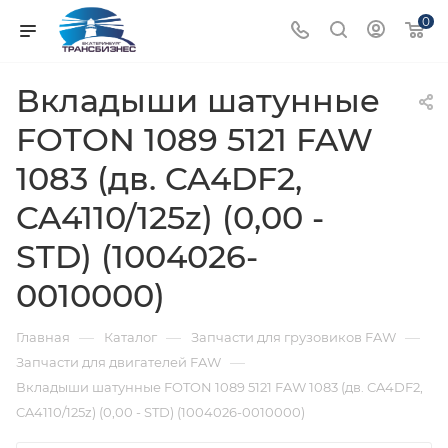
0
Вкладыши шатунные
FOTON 1089 5121 FAW
1083 (дв. CA4DF2,
CA4110/125z) (0,00 -
STD) (1004026-
0010000)
—
—
—
Главная
Каталог
Запчасти для грузовиков FAW
—
Запчасти для двигателей FAW
Вкладыши шатунные FOTON 1089 5121 FAW 1083 (дв. CA4DF2,
CA4110/125z) (0,00 - STD) (1004026-0010000)