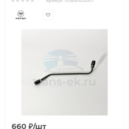
Артикул:
1105930400007
660
₽
/шт