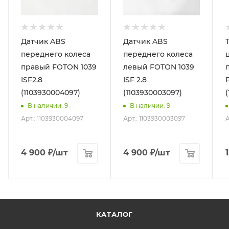
Датчик ABS
Датчик ABS
переднего колеса
переднего колеса
правый FOTON 1039
левый FOTON 1039
ISF2.8
ISF 2.8
(1103930004097)
(1103930003097)
В наличии
: 9
В наличии
: 9
Арт.: 1103930004097
Арт.: 1103930003097
А
4 900
₽
/шт
4 900
₽
/шт
КАТАЛОГ