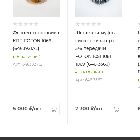
Фланец хвостовика
Шестерня муфты
КПП FOTON 1069
синхронизатора
(6463921A2)
5/6 передачи
FOTON 1051 1061
В наличии
: 2
1069 (646-3563)
(
Арт.: 6463921A2
В наличии
: 11
Арт.: 646-3563
А
5 000
₽
/шт
2 300
₽
/шт