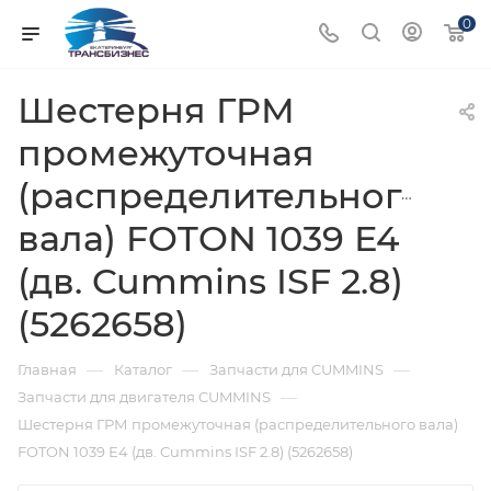
0
Шестерня ГРМ
промежуточная
(распределительного
вала) FOTON 1039 Е4
(дв. Cummins ISF 2.8)
(5262658)
—
—
—
Главная
Каталог
Запчасти для CUMMINS
—
Запчасти для двигателя CUMMINS
Шестерня ГРМ промежуточная (распределительного вала)
FOTON 1039 Е4 (дв. Cummins ISF 2.8) (5262658)