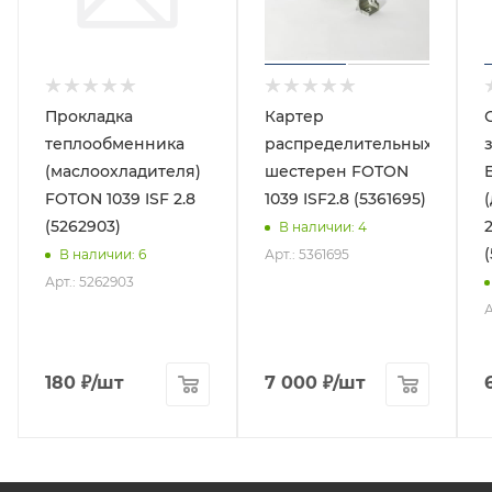
Прокладка
Картер
теплообменника
распределительных
(маслоохладителя)
шестерен FOTON
FOTON 1039 ISF 2.8
1039 ISF2.8 (5361695)
(5262903)
2
В наличии
: 4
Арт.: 5361695
В наличии
: 6
Арт.: 5262903
А
180
₽
/шт
7 000
₽
/шт