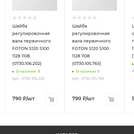
Шайба
Шайба
регулировочная
регулировочная
вала первичного
вала первичного
FOTON S120 S100
FOTON S120 S100
1
1128 1108
1128 1108
(
(0730.106.202)
(0730.105.765)
А
В наличии
: 8
В наличии
: 6
Арт.: 0730.106.202
Арт.: 0730.105.765
790
₽
/шт
790
₽
/шт