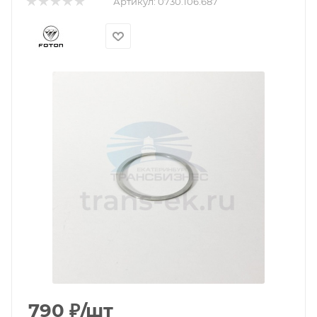
Артикул:
0730.106.687
790
₽
/шт