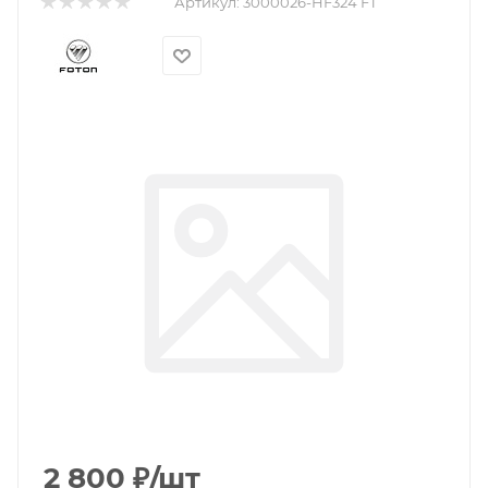
Артикул:
3000026-HF324 FT
2 800
₽
/шт