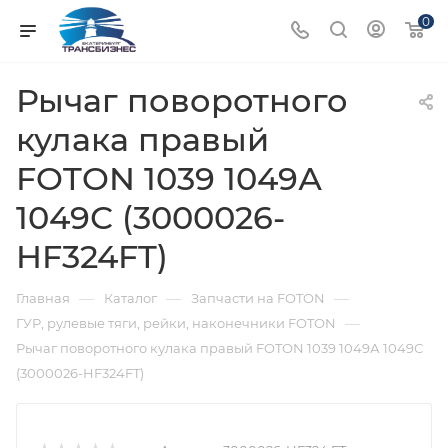
0
Рычаг поворотного
кулака правый
FOTON 1039 1049А
1049С (3000026-
HF324FT)
—
—
—
Главная
Каталог
Запчасти на FOTON
—
ГУР, рулевые тяги, рейки, наконечники FOTON
Рычаг поворотного кулака правый FOTON 1039 1049А 1049С
(3000026-HF324FT)