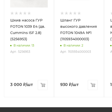
Шкив насоса ГУР
Шланг ГУР
FOTON 1039 Е4 (дв.
высокого давления
Cummins ISF 2.8)
FOTON 1049А №1
(5256953)
(1105934000003)
В наличии
: 13
В наличии
: 2
Арт.: 5256953
Арт.: 1105934000003
А
3 000
₽
/шт
930
₽
/шт