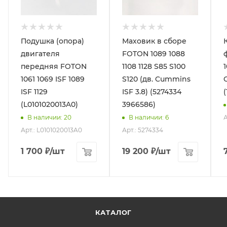
Подушка (опора)
Маховик в сборе
двигателя
FOTON 1089 1088
передняя FOTON
1108 1128 S85 S100
1
1061 1069 ISF 1089
S120 (дв. Cummins
ISF 1129
ISF 3.8) (5274334
(
(L0101020013A0)
3966586)
А
В наличии
: 20
В наличии
: 6
Арт.: L0101020013A0
Арт.: 5274334
1 700
₽
/шт
19 200
₽
/шт
КАТАЛОГ