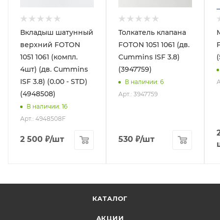
Вкладыш шатунный
Толкатель клапана
верхний FOTON
FOTON 1051 1061 (дв.
1051 1061 (компл.
Cummins ISF 3.8)
4шт) (дв. Cummins
(3947759)
ISF 3.8) (0.00 - STD)
А
В наличии
: 6
(4948508)
Арт.: 3947759
В наличии
: 16
Арт.: 4948508F
2 500
₽
/шт
530
₽
/шт
КАТАЛОГ
АКЦИИ